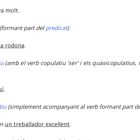
a molt.
(formant part del
predicat
)
la rodona
.
iu
(amb el verb copulatiu 'ser' i els quasicopulatius,
sí
.
tiu
(simplement acompanyant al verb formant part d
en
un treballador excel·lent
.