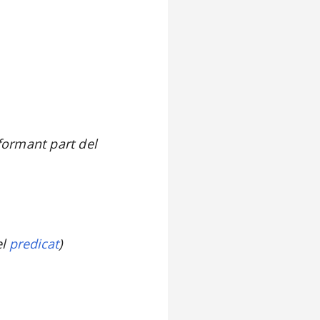
 formant part del
el
predicat
)