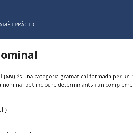
Salta al contingut principal
AMÈ I PRÀCTIC
nominal
l (SN)
és una categoria gramatical formada per un
ma nominal pot incloure determinants i un compleme
li
)