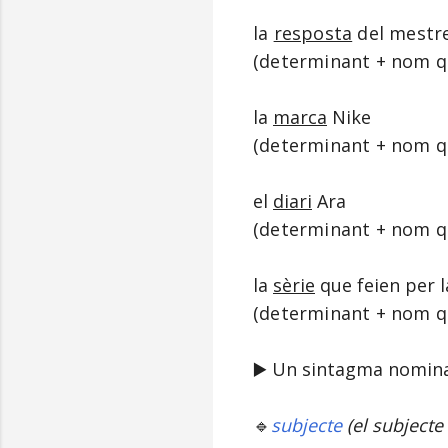
la
resposta
del mestr
(
determinant + nom qu
la
marca
Nike
(
determinant + nom q
el
diari
Ara
(
determinant + nom q
la
sèrie
que feien per l
(
determinant + nom qu
▶️ Un sintagma nominal
🔹
subjecte
(el subjecte