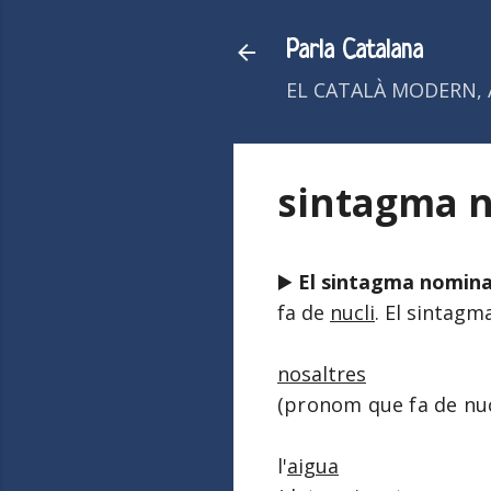
Parla Catalana
EL CATALÀ MODERN, 
sintagma 
▶️
El sintagma nomina
fa de
nucli
. El sintag
nosaltres
(pronom que fa de nuc
l'
aigua