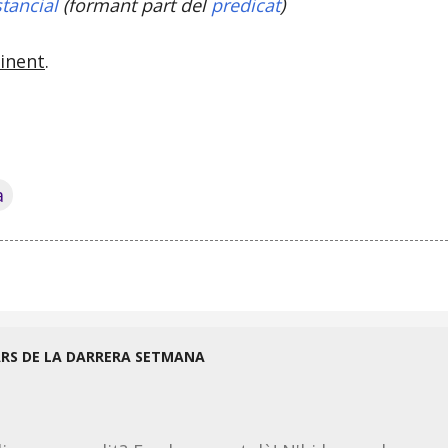
tancial
(formant part del
predicat
)
inent
.
a
ARS DE LA DARRERA SETMANA