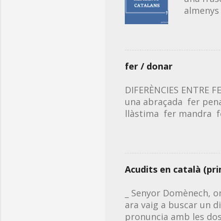
almenys 
Aquest é
recollir
dubtes d
Millora l
fer / donar
solució.
imatge i
DIFERÈNCIES ENTRE FER
Si vols,
una abraçada fer pena 
descarreg
llàstima fer mandra fe
❗Pots de
Fem servir donar en c
qualitat 
mastegot donar una cl
una empenta donar un
manotada ❗Notem la dife
Acudits en català (pr
servir de forma antinat
el sol ✅ donar set/ga
_ Senyor Domènech, on
donar mal de cap ❌ aga
ara vaig a buscar un di
pronuncia amb les dos 