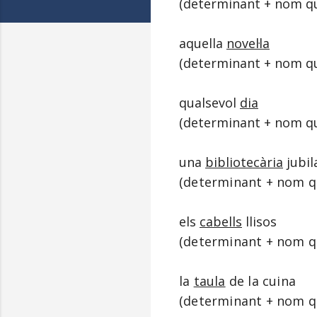
(determinant + nom que
aquella
novel·la
(determinant + nom que
qualsevol
dia
(determinant + nom
qu
una
bibliotecària
jubil
(determinant + nom qu
els
cabells
llisos
(determinant + nom qu
la
taula
de la cuina
(
determinant + nom qu