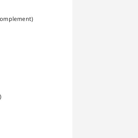
e complement)
l)