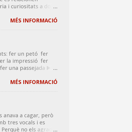
 i curiositats a dojo!
. El propòsit no és
s o que presenten
MÉS INFORMACIÓ
egiré algun de nou.
l castellà com a
da, on trobaràs la seva
rmació complementària.
ts: fer un petó fer
també la pots
er la impressió fer
t lliure i de franc.
fer una passejada ▶️
a llista en bona
etada donar un
una garrotada donar
MÉS INFORMACIÓ
antofada donar una
b donar , o fer-lo
: donar el sol ❌ tocar
/venir un mareig ✅
 anava a cagar, però
mb tres vocals i es
? Perquè no els agrada