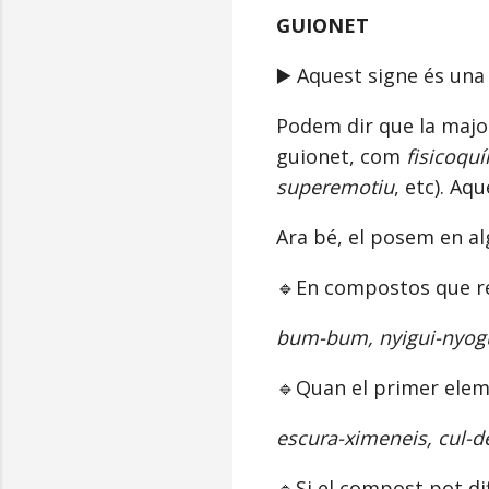
GUIONET
▶️ Aquest signe és una
Podem dir que la majo
guionet, com
fisicoqu
superemotiu
, etc). Aq
Ara bé, el posem en al
🔹En compostos que re
bum-bum, nyigui-nyogui
🔹Quan el primer eleme
escura-ximeneis, cul-de
🔹Si el compost pot di