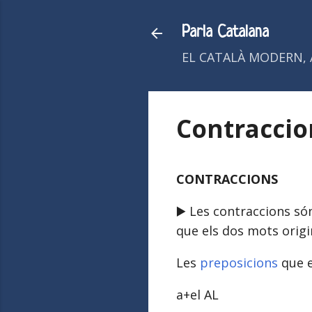
Parla Catalana
EL CATALÀ MODERN, 
Contraccion
CONTRACCIONS
▶️ Les contraccions só
que els dos mots origin
Les
preposicions
que 
a+el AL