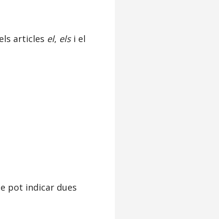
ls articles
el
,
els
i el
ne pot indicar dues