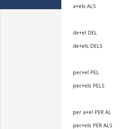
a+els ALS
de+el DEL
de+els DELS
per+el PEL
per+els PELS
per a+el PER AL
per+els PER ALS