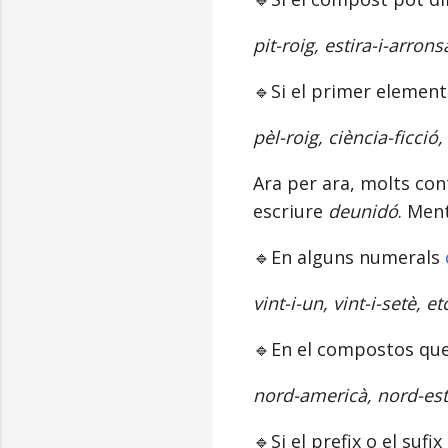
pit-roig, estira-i-arron
🔹Si el primer element
pèl-roig, ciència-ficció,
Ara per ara, molts co
escriure
deunidó
. Men
🔹En alguns numerals
vint-i-un, vint-i-setè, et
🔹En el compostos que
nord-americà, nord-est,
🔹Si el prefix o el suf