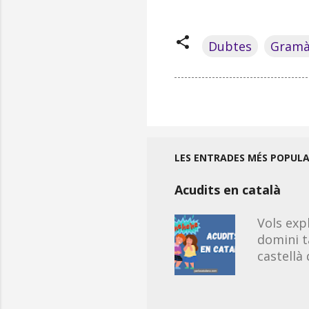
Dubtes
Gramà
LES ENTRADES MÉS POPUL
Acudits en català
Vols exp
domini t
castellà
propis de
continua
sigui ora