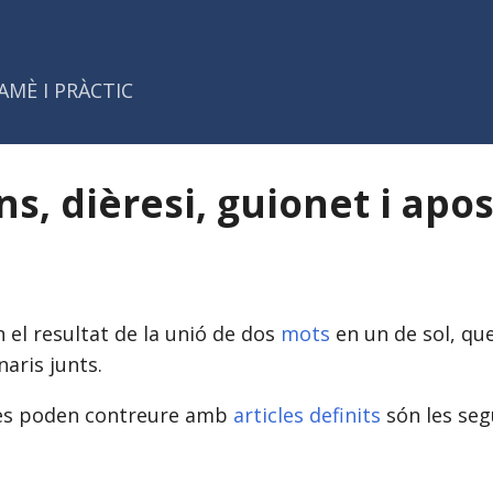
Salta al contingut principal
AMÈ I PRÀCTIC
s, dièresi, guionet i apo
n el resultat de la unió de dos
mots
en un de sol, que
aris junts.
es poden contreure amb
articles definits
són les seg