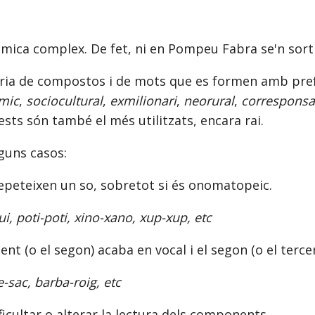
 mica complex. De fet, ni en Pompeu Fabra se'n sort
ria de compostos i de mots que es formen amb prefi
ímic
,
sociocultural
,
exmilionari
,
neorural
,
corresponsa
uests són també el més utilitzats, encara rai.
guns casos:
peteixen un so, sobretot si és onomatopeic.
, poti-poti, xino-xano, xup-xup, etc
nt (o el segon) acaba en vocal i el segon (o el terc
-sac, barba-roig, etc
ficultar o alterar la lectura dels components.