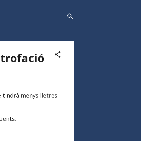
strofació
 tindrà menys lletres
üents: