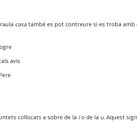
araula
casa
també es pot contreure si es troba amb e
sogre
als avis
Pere
untets col·locats a sobre de la
i
o de la
u
. Aquest sig