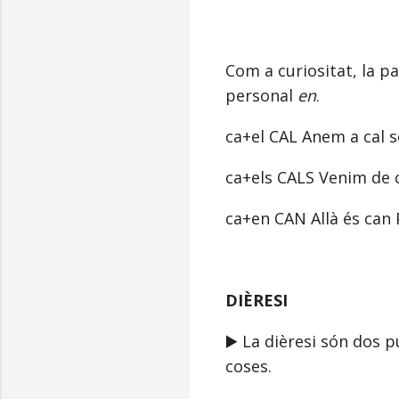
Com a curiositat, la p
personal
en
.
ca+el CAL Anem a cal 
ca+els CALS Venim de c
ca+en CAN Allà és can 
DIÈRESI
▶️ La dièresi són dos p
coses.