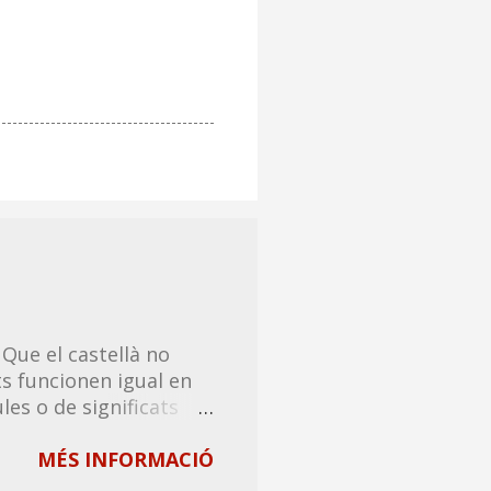
 Que el castellà no
s funcionen igual en
les o de significats
ts explicar en català. A
compartir amb tothom,
MÉS INFORMACIÓ
 un tip de riure! ❗Tots