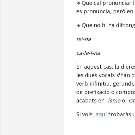
🔹Que cal pronunciar 
es pronuncia, però en
🔹Que no hi ha difton
fei-na
ca-fe-ï-na
En aquest cas, la dière
les dues vocals s'han 
verb infinitiu, gerund
de prefixació o comp
acabats en
-isme
o
-is
Si vols,
aquí
trobaràs u