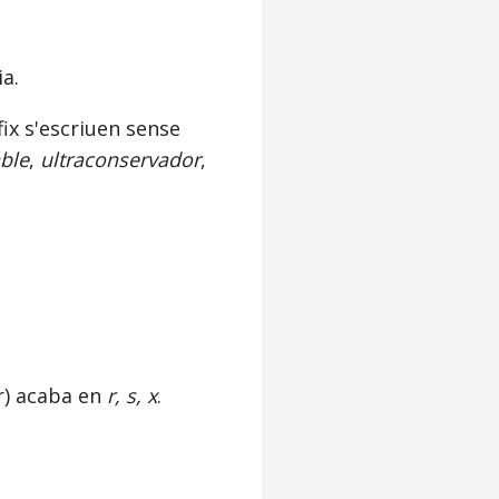
ia.
x s'escriuen sense
ble
,
ultraconservador
,
er) acaba en
r, s, x
.