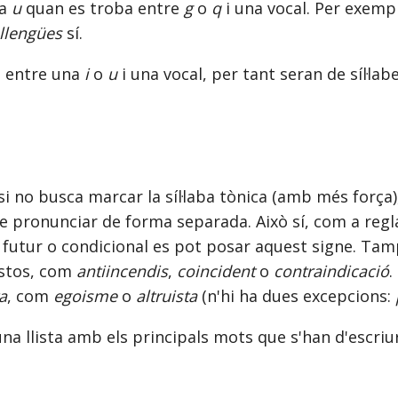
la
u
quan es troba entre
g
o
q
i una vocal. Per exemp
llengües
sí.
g entre una
i
o
u
i una vocal, per tant seran de síl·lab
si no busca marcar la síl·laba tònica (amb més força)
de pronunciar de forma separada. Això sí, com a reg
i, futur o condicional es pot posar aquest signe. Ta
ostos, com
antiincendis
,
coincident
o
contraindicació
.
ta
, com
egoisme
o
altruista
(n'hi ha dues excepcions:
na llista amb els principals mots que s'han d'escriu