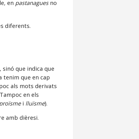
le, en
pastanagues
no
es diferents.
, sinó que indica que
la tenim que en cap
mpoc als mots derivats
 Tampoc en els
proïsme
i
lluïsme
).
re amb dièresi.