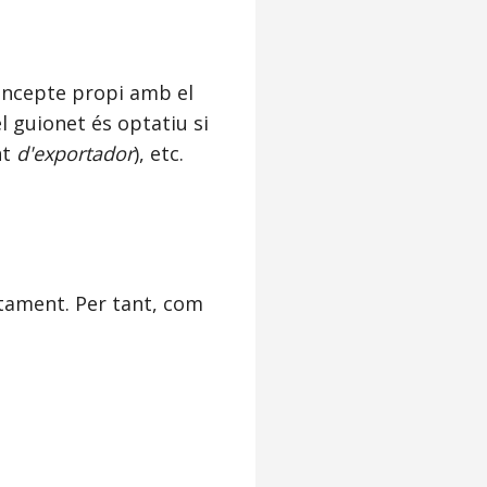
oncepte propi amb el
el guionet és optatiu si
nt
d'exportador
), etc.
ctament. Per tant, com