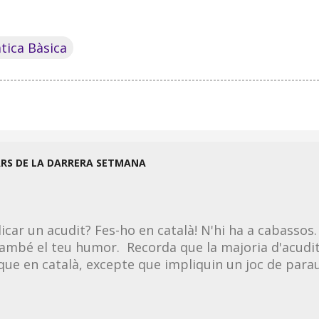
tica Bàsica
ARS DE LA DARRERA SETMANA
licar un acudit? Fes-ho en català! N'hi ha a cabassos.
ambé el teu humor. Recorda que la majoria d'acudit
 que en català, excepte que impliquin un joc de parau
 la llengua. Per tant, si en saps un en castellà, el po
ció, et deixo una sèrie de tongades d'acudits per 
lment o per xarxes socials. Entra als enllaços i fes-te