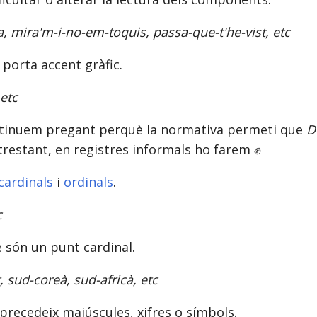
sa, mira'm-i-no-em-toquis, passa-que-t'he-vist, etc
 porta accent gràfic.
 etc
ntinuem pregant perquè la normativa permeti que
D
trestant, en registres informals ho farem ✊
cardinals
i
ordinals
.
c
 són un punt cardinal.
 sud-coreà, sud-africà, etc
ix precedeix majúscules, xifres o símbols.