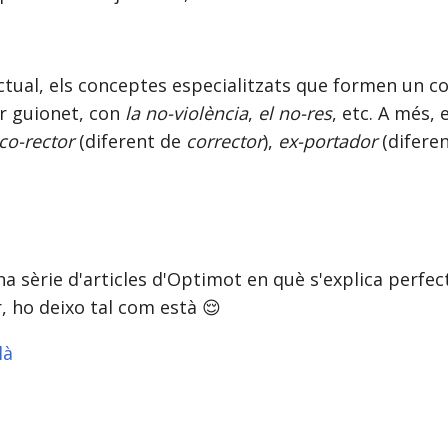
ctual, els conceptes especialitzats que formen un c
r guionet, con
la no-violència
,
el no-res
, etc. A més, 
co-rector
(diferent de
corrector
),
ex-portador
(difere
a sèrie d'articles d'Optimot en què s'explica perfe
, ho deixo tal com està 😌
là