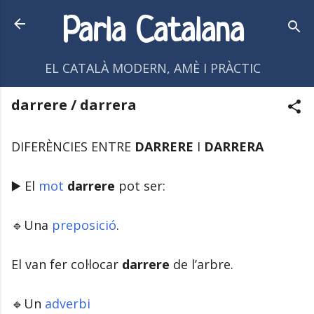
Salta al contingut principal
Parla Catalana
EL CATALÀ MODERN, AMÈ I PRÀCTIC
darrere / darrera
DIFERÈNCIES ENTRE
DARRERE
I
DARRERA
▶️ El
mot
darrere
pot ser:
🔹Una
preposició
.
El van fer col·locar
darrere
de l’arbre.
🔹Un
adverbi