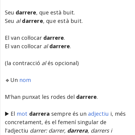
Seu
darrere
, que està buit.
Seu
al
darrere
, que està buit.
El van col·locar
darrere
.
El van col·locar
al
darrere
.
(la contracció
al
és opcional)
🔹Un
nom
M'han punxat les rodes del
darrere
.
▶️ El
mot
darrera
sempre és un
adjectiu
i, més
concretament, és el femení singular de
l'adjectiu
darrer:
darrer,
darrera
, darrers i