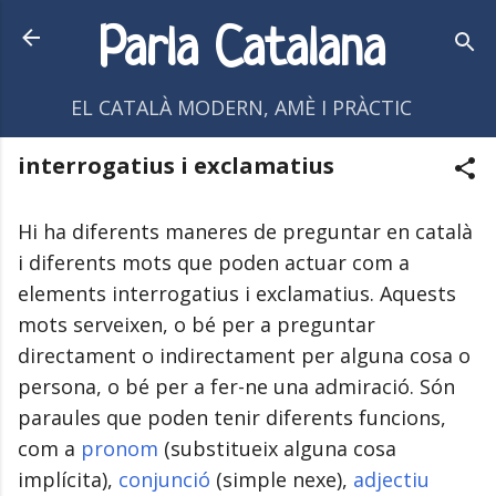
Salta al contingut principal
Parla Catalana
EL CATALÀ MODERN, AMÈ I PRÀCTIC
interrogatius i exclamatius
Hi ha diferents maneres de preguntar en català
i diferents mots que poden actuar com a
elements interrogatius i exclamatius. Aquests
mots serveixen, o bé per a preguntar
directament o indirectament per alguna cosa o
persona, o bé per a fer-ne una admiració. Són
paraules que poden tenir diferents funcions,
com a
pronom
(substitueix alguna cosa
implícita),
conjunció
(simple nexe),
adjectiu