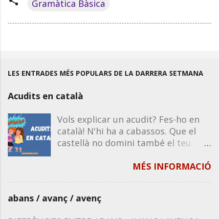
Gramàtica Bàsica
LES ENTRADES MÉS POPULARS DE LA DARRERA SETMANA
Acudits en català
Vols explicar un acudit? Fes-ho en
català! N'hi ha a cabassos. Que el
castellà no domini també el teu
humor. Recorda que la majoria
d'acudits funcionen igual en castellà
MÉS INFORMACIÓ
que en català, excepte que
impliquin un joc de paraules o de
abans / avanç / avenç
significats propis de la llengua. Per
tant, si en saps un en castellà, el