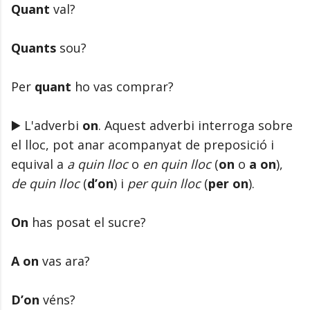
Quant
val?
Quants
sou?
Per
quant
ho vas comprar?
▶️ L'adverbi
on
. Aquest adverbi interroga sobre
el lloc, pot anar acompanyat de preposició i
equival a
a quin lloc
o
en quin lloc
(
on
o
a on
),
de quin lloc
(
d’on
) i
per quin lloc
(
per on
).
On
has posat el sucre?
A on
vas ara?
D’on
véns?