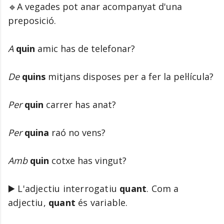
🔹A vegades pot anar acompanyat d'una
preposició.
A
quin
amic has de telefonar?
De
quins
mitjans disposes per a fer la pel·lícula?
Per
quin
carrer has anat?
Per
quina
raó no vens?
Amb
quin
cotxe has vingut?
▶️ L'adjectiu interrogatiu
quant
. Com a
adjectiu,
quant
és
variable.