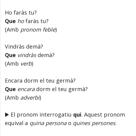
Ho faràs tu?
Que
ho
faràs tu?
(Amb
pronom feble
)
Vindràs demà?
Que
vindràs
demà?
(Amb
verb
)
Encara dorm el teu germà?
Que
encara
dorm el teu germà?
(Amb
adverbi
)
▶️ El pronom interrogatiu
qui
. Aquest pronom
equival a
quina persona
o
quines persones
.