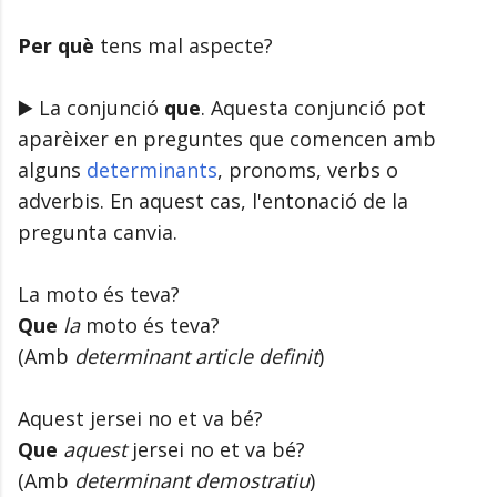
Per què
tens mal aspecte?
▶️ La conjunció
que
. Aquesta conjunció pot
aparèixer en preguntes que comencen amb
alguns
determinants
, pronoms, verbs o
adverbis. En aquest cas, l'entonació de la
pregunta canvia.
La moto és teva?
Que
la
moto és teva?
(Amb
determinant article definit
)
Aquest jersei no et va bé?
Que
aquest
jersei no et va bé?
(Amb
determinant demostratiu
)