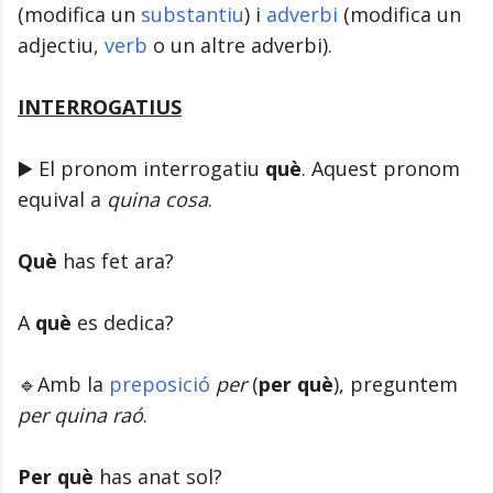
(modifica un
substantiu
) i
adverbi
(modifica un
adjectiu,
verb
o un altre adverbi).
INTERROGATIUS
▶️ El pronom interrogatiu
què
. Aquest pronom
equival a
quina cosa
.
Què
has fet ara?
A
què
es dedica?
🔹Amb la
preposició
per
(
per què
), preguntem
per quina raó
.
Per què
has anat sol?