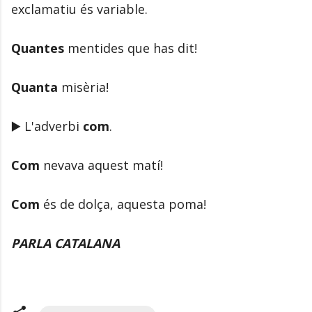
exclamatiu és variable.
Quantes
mentides que has dit!
Quanta
misèria!
▶️ L'adverbi
com
.
Com
nevava aquest matí!
Com
és de dolça, aquesta poma!
PARLA CATALANA