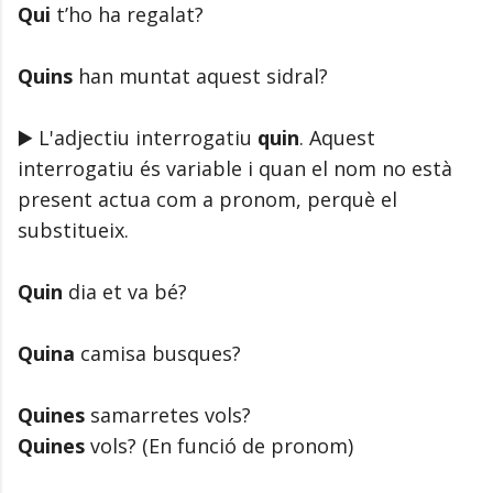
Qui
t’ho ha regalat?
Quins
han muntat aquest sidral?
▶️ L'adjectiu interrogatiu
quin
. Aquest
interrogatiu és variable i quan el nom no està
present actua com a pronom, perquè el
substitueix.
Quin
dia et va bé?
Quina
camisa busques?
Quines
samarretes vols?
Quines
vols? (En funció de pronom)