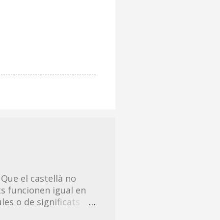
 Que el castellà no
s funcionen igual en
les o de significats
ts explicar en català. A