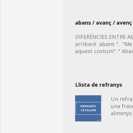
continua
sigui ora
els acud
abans / avanç / avenç
(primera
tongada)
DIFERÈNCIES ENTRE ABA
tongada)
arribaré abans ". "Me 
Acudits 
aquest costum". " Aba
en catal
dia abans , l'any aban
primera accepció: acci
ciències". "Estic admi
/ avanç de la data del
Llista de refranys
hora". ❗Recorda que qua
pagament anticipat o p
Un refra
una fras
almenys 
Aquest é
recollir