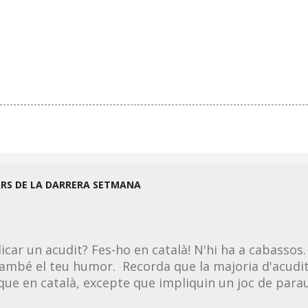
ARS DE LA DARRERA SETMANA
licar un acudit? Fes-ho en català! N'hi ha a cabassos.
ambé el teu humor. Recorda que la majoria d'acudit
 que en català, excepte que impliquin un joc de parau
 la llengua. Per tant, si en saps un en castellà, el po