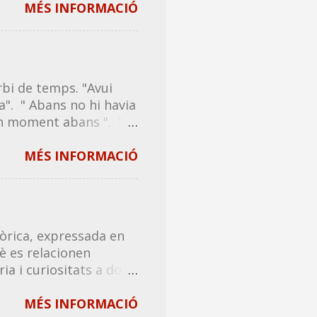
compartir amb tothom,
MÉS INFORMACIÓ
 un tip de riure! ❗Tots
dits en català
dits en català (tercera
talà (cinquena
bi de temps. "Avui
talà (setena tongada) -
a". " Abans no hi havia
na tongada) - Acudits
n moment abans ". "El
a) - Acudits en cata...
nçament en la seva
/ avanç de les
MÉS INFORMACIÓ
studis. "L' avançament
a durar exactament una
e vehicle o el
nç . ...
fòrica, expressada en
è es relacionen
 i curiositats a dojo!
. El propòsit no és
s o que presenten
MÉS INFORMACIÓ