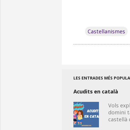
Castellanismes
LES ENTRADES MÉS POPUL
Acudits en català
Vols exp
domini t
castellà
propis de