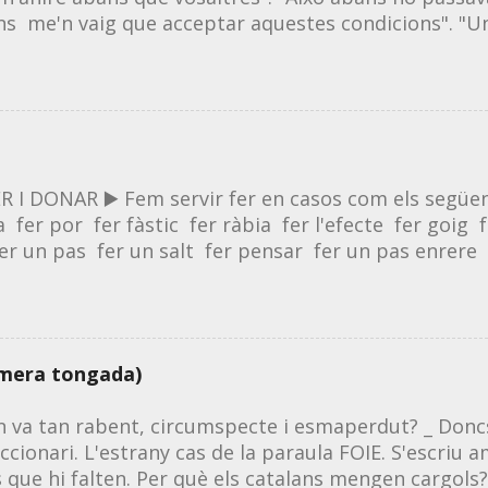
ar al teu dispositiu electrònic. El seu ús és totalmen
ns me'n vaig que acceptar aquestes condicions". "U
scarregar totes les imatges que apareixen en aquest
s ". ▶️ Fem servir avanç com a nom equivalent a ava
Entra a...
ó d'avançar o d'avançar-se; l'efecte. "L' avançament 
rat dels avançaments / avanços que fa en els seus e
 judici". "L' avançament / avanç informatiu de TV3 v
n es tracta de l'acció d'avançar un vehicle a un altr
réstec a curt termini, diem avançament i no pas ava
 I DONAR ▶️ Fem servir fer en casos com els següen
fer por fer fàstic fer ràbia fer l'efecte fer goig f
r un pas fer un salt fer pensar fer un pas enrere 
asos com els següents: donar un cop donar una buf
atellada donar un clatellot donar un calbot donar 
a puntada de peu donar una pallissa donar una pl
rència entre fer i donar ? ▶️ És fàcil abusar del ver
imera tongada)
ural, per causa de la influència castellana. Exemples
na ❌ fer venir set/gana ✅ donar un mareig ❌ agafar
 va tan rabent, circumspecte i esmaperdut? _ Doncs
fa...
ccionari. L'estrany cas de la paraula FOIE. S'escriu a
que hi falten. Per què els catalans mengen cargols