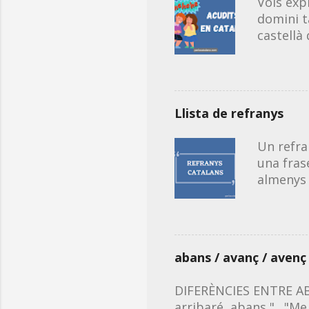
Vols exp
domini t
castellà
propis de
continua
sigui ora
els acud
Llista de refranys
(primera
tongada)
Un refra
tongada)
una fras
Acudits 
almenys 
en catal
Aquest é
recollir
dubtes d
Millora l
abans / avanç / avenç
solució.
imatge i
DIFERÈNCIES ENTRE ABA
Si vols,
arribaré abans ". "Me 