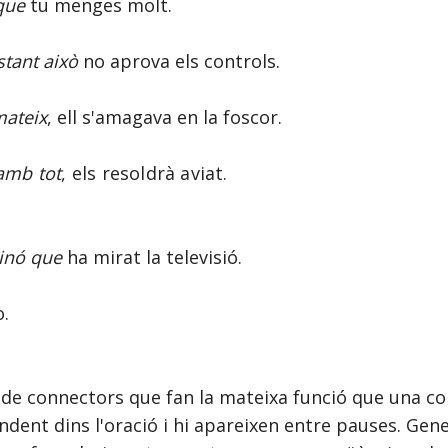
que
tu menges molt.
tant això
no aprova els controls.
mateix
, ell s'amagava en la foscor.
amb tot
, els resoldrà aviat.
inó
que
ha mirat la televisió.
o.
s de connectors que fan la mateixa funció que una c
dent dins l'oració i hi apareixen entre pauses. Ge