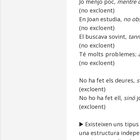
Jo menjo poc,
mentre 
(
no excloent)
En Joan estudia,
no obs
(
no excloent)
El buscava sovint,
tan
(
no excloent)
Té molts problemes;
(
no excloent)
No ha fet els deures,
s
(excloent)
No ho ha fet ell,
sinó
j
(excloent)
▶️ Existeixen uns tipu
una estructura indepen