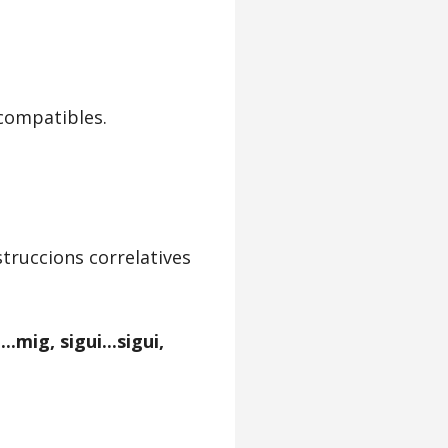
compatibles.
struccions correlatives
..mig, sigui...sigui,