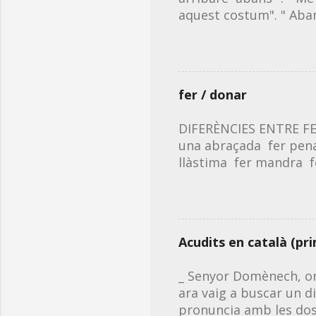
descarreg
aquest costum". " Aba
❗Pots de
dia abans , l'any aban
qualitat 
primera accepció: acci
ciències". "Estic admi
/ avanç de la data del
fer / donar
hora". ❗Recorda que qua
pagament anticipat o p
DIFERÈNCIES ENTRE FER
una abraçada fer pena 
llàstima fer mandra fe
Fem servir donar en c
mastegot donar una cl
una empenta donar un
manotada ❗Notem la dife
Acudits en català (pr
servir de forma antinat
el sol ✅ donar set/ga
_ Senyor Domènech, on
donar mal de cap ❌ aga
ara vaig a buscar un di
pronuncia amb les dos 