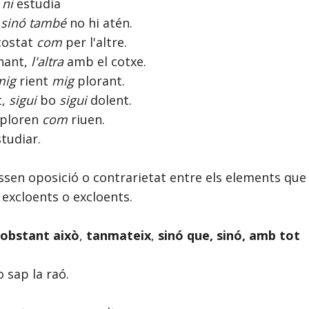
s
ni
estudia
,
sinó
també
no hi atén.
costat
com
per l'altre.
nant,
l'altra
amb el cotxe.
mig
rient
mig
plorant.
t,
sigui
bo
sigui
dolent.
ploren
com
riuen.
tudiar.
ssen oposició o contrarietat entre els elements que
 excloents o excloents.
 obstant això
,
tanmateix
,
sinó que, sinó, amb tot
 sap la raó.