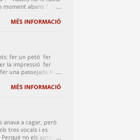
t lliure i de franc.
n moment abans ". "El
a llista en bona
nçament en la seva
/ avanç de les
MÉS INFORMACIÓ
studis. "L' avançament
a durar exactament una
e vehicle o el
nç . ...
ts: fer un petó fer
er la impressió fer
fer una passejada ▶️
etada donar un
una garrotada donar
MÉS INFORMACIÓ
antofada donar una
b donar , o fer-lo
: donar el sol ❌ tocar
/venir un mareig ✅
 anava a cagar, però
mb tres vocals i es
? Perquè no els agrada