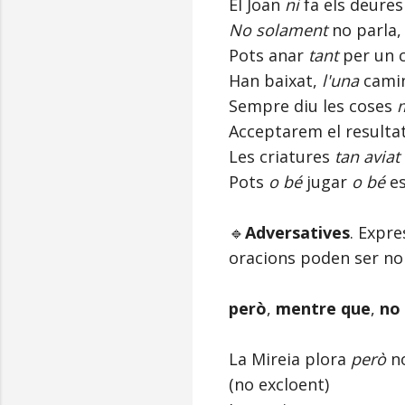
El Joan
ni
fa els deure
No solament
no parla
Pots anar
tant
per un 
Han baixat,
l'una
cami
Sempre diu les coses
Acceptarem el resulta
Les criatures
tan aviat
Pots
o bé
jugar
o bé
es
🔹
Adversatives
. Expre
oracions poden ser no
però
,
mentre que
,
no
La Mireia plora
però
no
(no excloent)