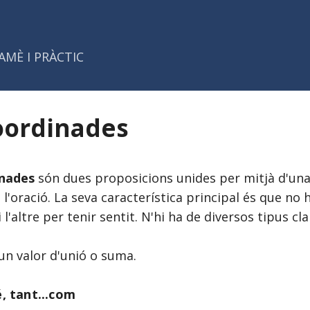
Salta al contingut principal
AMÈ I PRÀCTIC
oordinades
inades
són dues proposicions unides per mitjà d'un
 l'oració. La seva característica principal és que no
 l'altre per tenir sentit. N'hi ha de diversos tipus cl
un valor d'unió o suma.
, tant...com