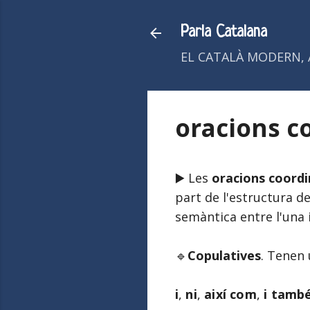
Parla Catalana
EL CATALÀ MODERN, 
oracions c
▶️ Les
oracions coord
part de l'estructura de
semàntica entre l'una i
🔹
Copulatives
. Tenen 
i
,
ni
,
així com
,
i també