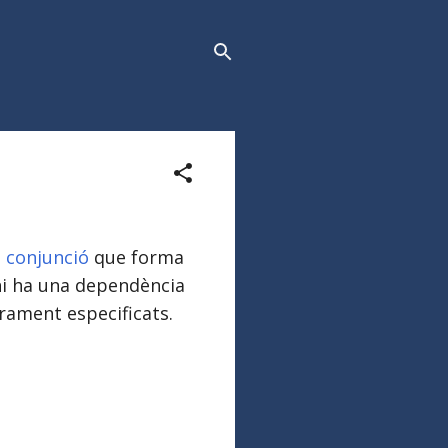
a
conjunció
que forma
 hi ha una dependència
arament especificats.