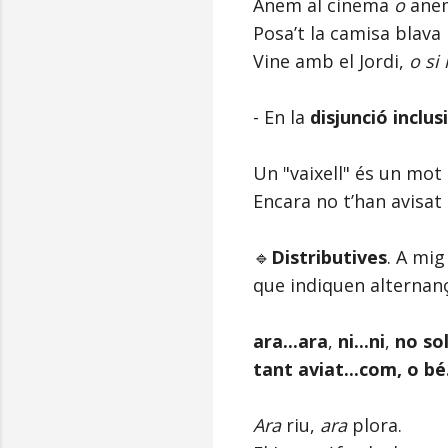
Anem al cinema
o
anem
Posa’t la camisa blava
Vine amb el Jordi,
o si
- En la
disjunció inclus
Un "vaixell" és un mot
Encara no t’han avisat
🔹
Distributives
. A mig
que indiquen alternanç
ara...ara
,
ni...ni
,
no so
tant aviat...com, o bé
Ara
riu,
ara
plora.