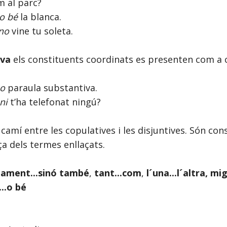
 al parc?
o bé
la blanca.
 no
vine tu soleta.
iva
els constituents coordinats es presenten com a 
o
paraula substantiva.
ni
t’ha telefonat ningú?
 camí entre les copulatives i les disjuntives. Són con
a dels termes enllaçats.
lament...sinó també
,
tant...com
,
l´una...l´altra, mig.
...o bé