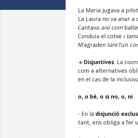
La Maria jugava a pilo
La Laura no va anar a
Cantava
així com
balla
Conduïa el cotxe
i tam
M’agraden
tant
l’un
c
🔹
Disjuntives
. La coo
com a alternatives obli
en el cas de la inclusiv
o, o bé, o si no, o, ni
- En la
disjunció exclu
tant, ens obliga a fer 