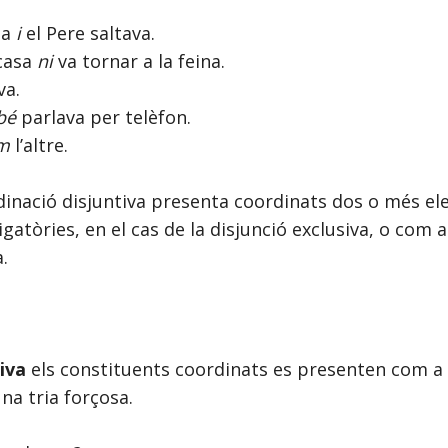
ta
i
el Pere saltava.
 casa
ni
va tornar a la feina.
va.
bé
parlava per telèfon.
om
l’altre.
rdinació disjuntiva presenta coordinats dos o més el
gatòries, en el cas de la disjunció exclusiva, o com a 
a.
siva
els constituents coordinats es presenten com a 
una tria forçosa.