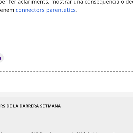
per fer aclariments, mostrar una conseqüència o de
omenem
connectors parentètics
.
a
ARS DE LA DARRERA SETMANA