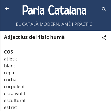
Salta al contingut principal
Parla Catalana
EL CATALÀ MODERN, AMÈ I PRÀCTIC
Adjectius del físic humà
COS
atlètic
blanc
cepat
corbat
corpulent
escanyolit
escultural
estret