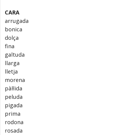
CARA
arrugada
bonica
dolça
fina
galtuda
llarga
lletja
morena
pàl·lida
peluda
pigada
prima
rodona
rosada