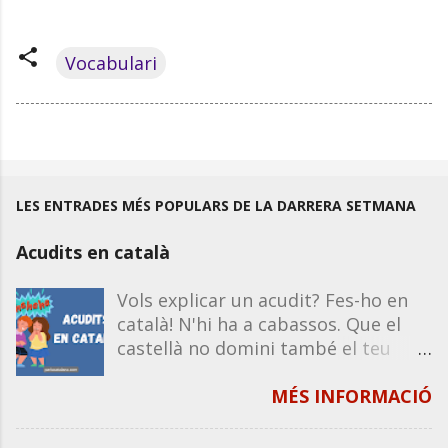
Vocabulari
LES ENTRADES MÉS POPULARS DE LA DARRERA SETMANA
Acudits en català
Vols explicar un acudit? Fes-ho en
català! N'hi ha a cabassos. Que el
castellà no domini també el teu
humor. Recorda que la majoria
d'acudits funcionen igual en castellà
MÉS INFORMACIÓ
que en català, excepte que
impliquin un joc de paraules o de