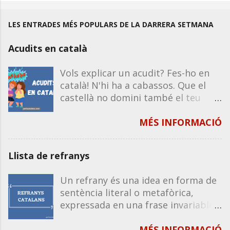
LES ENTRADES MÉS POPULARS DE LA DARRERA SETMANA
Acudits en català
Vols explicar un acudit? Fes-ho en
català! N'hi ha a cabassos. Que el
castellà no domini també el teu
humor. Recorda que la majoria
d'acudits funcionen igual en castellà
MÉS INFORMACIÓ
que en català, excepte que
impliquin un joc de paraules o de
Llista de refranys
significats propis de la llengua. Per
tant, si en saps un en castellà, el
Un refrany és una idea en forma de
pots explicar en català. A
sentència literal o metafòrica,
continuació, et deixo una sèrie de
expressada en una frase invariable,
tongades d'acudits per compartir
un pensament a manera de judici en
amb tothom, sigui oralment o per
què es relacionen almenys dues
MÉS INFORMACIÓ