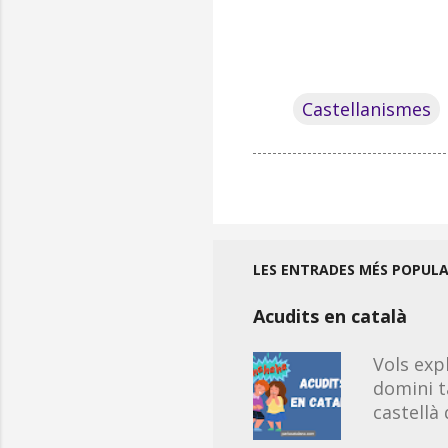
Castellanismes
LES ENTRADES MÉS POPUL
Acudits en català
Vols exp
domini t
castellà
propis de