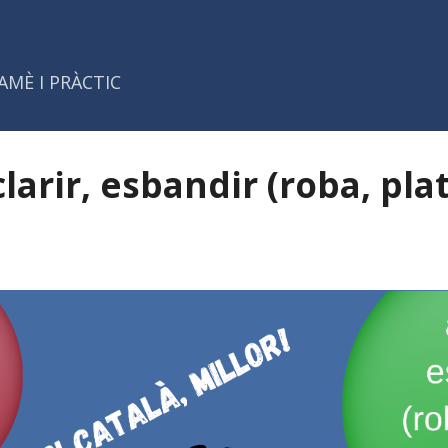
Salta al contingut principal
AMÈ I PRÀCTIC
clarir, esbandir (roba, plat