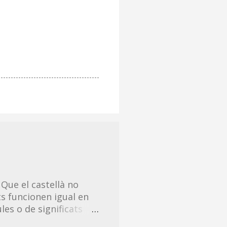
 Que el castellà no
s funcionen igual en
les o de significats
ts explicar en català. A