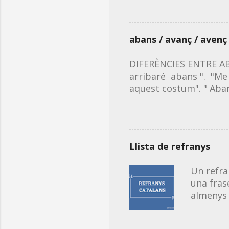
continua
sigui ora
els acud
abans / avanç / avenç
(primera
tongada)
DIFERÈNCIES ENTRE ABA
tongada)
arribaré abans ". "Me 
Acudits 
aquest costum". " Aba
en catal
dia abans , l'any aban
primera accepció: acci
ciències". "Estic admi
/ avanç de la data del
Llista de refranys
hora". ❗Recorda que qua
pagament anticipat o p
Un refra
una fras
almenys 
Aquest é
recollir