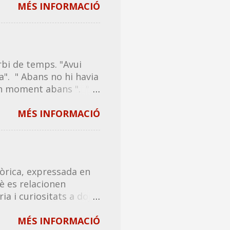
compartir amb tothom,
MÉS INFORMACIÓ
 un tip de riure! ❗Tots
dits en català
dits en català (tercera
talà (cinquena
bi de temps. "Avui
talà (setena tongada) -
a". " Abans no hi havia
na tongada) - Acudits
n moment abans ". "El
a) - Acudits en cata...
nçament en la seva
/ avanç de les
MÉS INFORMACIÓ
studis. "L' avançament
a durar exactament una
e vehicle o el
nç . ...
fòrica, expressada en
è es relacionen
 i curiositats a dojo!
. El propòsit no és
s o que presenten
MÉS INFORMACIÓ