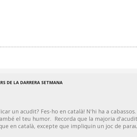
ARS DE LA DARRERA SETMANA
licar un acudit? Fes-ho en català! N'hi ha a cabassos.
ambé el teu humor. Recorda que la majoria d'acudit
 que en català, excepte que impliquin un joc de parau
 la llengua. Per tant, si en saps un en castellà, el po