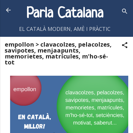
Salta al contingut principal
Parla Catalana
EL CATALÀ MODERN, AMÈ I PRÀCTIC
empollon > clavacolzes, pelacolzes,
savipotes, menjaapunts,
memorietes, matrícules, m'ho-sé-
tot