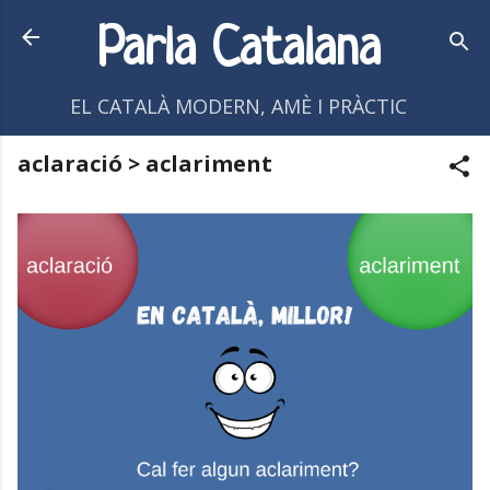
Salta al contingut principal
Parla Catalana
EL CATALÀ MODERN, AMÈ I PRÀCTIC
aclaració > aclariment