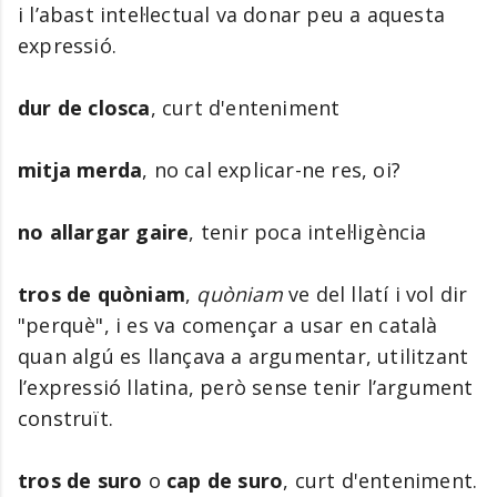
i l’abast intel·lectual va donar peu a aquesta
expressió.
dur de closca
, curt d'enteniment
mitja merda
, no cal explicar-ne res, oi?
no allargar gaire
, tenir poca intel·ligència
tros de quòniam
,
quòniam
ve del llatí i vol dir
"perquè", i es va començar a usar en català
quan algú es llançava a argumentar, utilitzant
l’expressió llatina, però sense tenir l’argument
construït.
tros de suro
o
cap de suro
, curt d'enteniment.