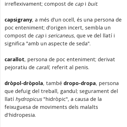
irreflexivament; compost de
cap
i
buit
.
capsigrany
, a més d'un ocell, és una persona de
poc enteniment; d'origen incert, sembla un
compost de
cap
i
sericaneus
, que ve del llatí i
significa "amb un aspecte de seda".
carallot
, persona de poc enteniment; derivat
pejoratiu de
carall
, referit al penis.
dròpol-dròpola
, també
dropo-dropa
, persona
que defuig del treball, gandul; segurament del
llatí
hydropicus
"hidròpic", a causa de la
feixuguesa de moviments dels malalts
d'hidropesia.