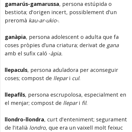
gamarús-gamarussa
, persona estúpida o
bestiota; d'origen incert, possiblement d'un
preromà
kau-ar-ukio-
.
ganàpia
, persona adolescent o adulta que fa
coses pròpies d’una criatura; derivat de
gana
amb el sufix caló -
àpia.
llepaculs
, persona aduladora per aconseguir
coses; compost de
llepar
i
cul
.
llepafils
, persona escrupolosa, especialment en
el menjar; compost de
llepar
i
fil
.
llondro-llondra
, curt d'enteniment; segurament
de l'italià
londro
, que era un vaixell molt feixuc