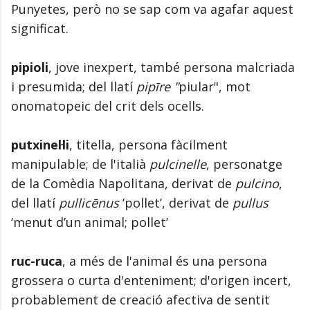
Punyetes, però no se sap com va agafar aquest
significat.
pipioli
, jove inexpert, també persona malcriada
i presumida; del llatí
pipīre "
piular", mot
onomatopeic del crit dels ocells.
putxinel·li
, titella, persona fàcilment
manipulable; de l'italià
pulcinelle
, personatge
de la Comèdia Napolitana, derivat de
pulcino
,
del llatí
pullicēnus
‘pollet’, derivat de
pullus
‘menut d’un animal; pollet’
ruc-ruca
, a més de l'animal és una persona
grossera o curta d'enteniment; d'origen incert,
probablement de creació afectiva de sentit