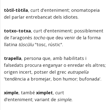
tòtil-tòtila
, curt d'enteniment; onomatopeia
del parlar entrebancat dels idiotes.
totxo-totxa
, curt d'enteniment; possiblement
de l'aragonès
tocho
que deu venir de la forma
llatina
tŭscŭlu
"tosc, rústic".
trapella
, persona que, amb habilitats i
falsedats procura enganyar o enredar els altres;
origen incert, potser del grec
eutrapelía
'tendència a bromejar, bon humor; bufonada'.
ximple
, també
ximplet
, curt
d'enteniment; variant de
simple.