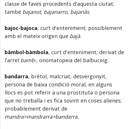
classe de faves procedents d'aquesta ciutat;
també
bajanot
,
bajanarro
,
bajanàs
.
bajoc-bajoca
, curt d'enteniment; possiblement
amb el mateix origen que
bajà
.
bàmbol-bàmbola
, curt d'enteniment; derivat de
l'arrel
bamb-
, onomatopeia del balbuceig.
bandarra
, brètol, malcriat, desvergonyit,
persona de baixa condició moral, en alguns
llocs es pot referir a una prostituta o persona
que no treballa i es fica sovint en coses alienes;
probablement derivat de
mandra>mandrarra>bandarra.