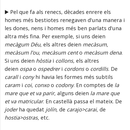
▶️ Pel que fa als renecs, dècades enrere els
homes més bestiotes renegaven d'una manera i
les dones, nens i homes més ben parlats d'una
altra més fina. Per exemple, si uns deien
mecàgum Déu
, els altres deien
mecàsum
,
mecàsum l’ou
,
mecàsum cent
o
mecàsum dena
.
Si uns deien
hòstia
i
collons
, els altres
deien
ospa
o
ospedrer
i
cordons
o
cordills
. De
carall
i
cony
hi havia les formes més subtils
caram
i
coi
,
conxo
o
codony
. En comptes de
la
mare que et va parir
, alguns deien
la mare que
et va matricular
. En castellà passa el mateix. De
joder
ha quedat
jolín
, de
carajo>carai
, de
hostia>ostras
, etc.