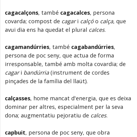
cagacalçons
, també
cagacalces
, persona
covarda; compost de
cagar
i
calçó
o
calça
, que
avui dia ens ha quedat el plural
calces
.
cagamandúrries
, també
cagabandúrries
,
persona de poc seny, que actua de forma
irresponsable, també amb molta covardia; de
cagar
i
bandúrria
(instrument de cordes
pinçades de la família del llaüt).
calçasses
, home mancat d'energia, que es deixa
dominar per altres, especialment per la seva
dona; augmentatiu pejoratiu de
calces
.
capbuit
, persona de poc seny, que obra