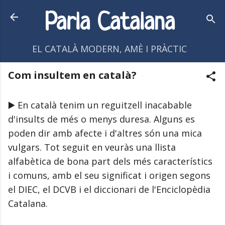
Salta al contingut principal
Parla Catalana
EL CATALÀ MODERN, AMÈ I PRÀCTIC
Com insultem en català?
▶️ En català tenim un reguitzell inacabable
d'insults de més o menys duresa. Alguns es
poden dir amb afecte i d'altres són una mica
vulgars. Tot seguit en veuràs una llista
alfabètica de bona part dels més característics
i comuns, amb el seu significat i origen segons
el DIEC, el DCVB i el diccionari de l'Enciclopèdia
Catalana.