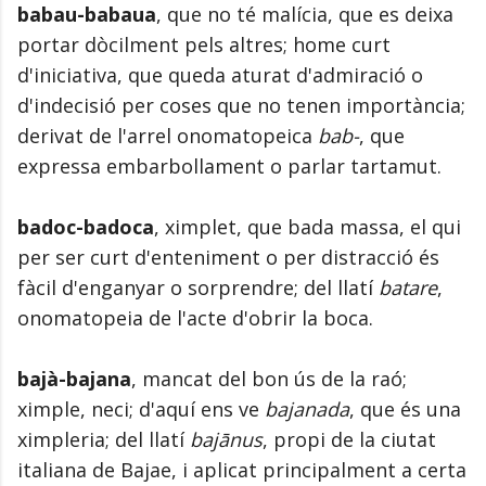
babau-babaua
, que no té malícia, que es deixa
portar dòcilment pels altres; home curt
d'iniciativa, que queda aturat d'admiració o
d'indecisió per coses que no tenen importància;
derivat de l'arrel onomatopeica
bab-
, que
expressa embarbollament o parlar tartamut.
badoc-badoca
, ximplet, que bada massa, el qui
per ser curt d'enteniment o per distracció és
fàcil d'enganyar o sorprendre; del llatí
batare
,
onomatopeia de l'acte d'obrir la boca.
bajà-bajana
, mancat del bon ús de la raó;
ximple, neci; d'aquí ens ve
bajanada
, que és una
ximpleria; del llatí
bajānus
, propi de la ciutat
italiana de Bajae, i aplicat principalment a certa