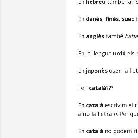
En
hebreu
també fan s
En
danès
,
finès
,
suec
En
anglès
també
haha
En la llengua
urdú
els 
En
japonès
usen la lle
I en
català
???
En
català
escrivim el r
amb la lletra
h
. Per q
En
català
no podem r