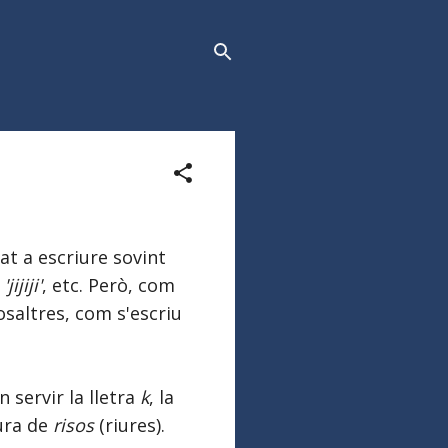
at a escriure sovint
,
'jijiji'
, etc. Però, com
saltres, com s'escriu
 servir la lletra
k
, la
ura de
risos
(riures).