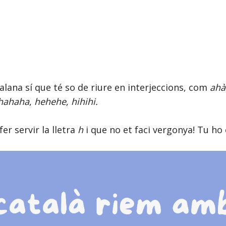
alana sí que té so de riure en interjeccions, com
ahà
hahaha
,
hehehe
,
hihihi.
er servir la lletra
h
i que no et faci vergonya! Tu ho