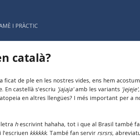
Salta al contingut principal
AMÈ I PRÀCTIC
n català?
ha ficat de ple en les nostres vides, ens hem acostum
. En castellà s'escriu
'jajaja'
amb les variants
'jejeje'
topeia en altres llengües? I més important per a no
lletra
h
escrivint hahaha, tot i que al Brasil també fan
 i l'escriuen
kkkkkk
. També fan servir
rsrsrs
, abreviat