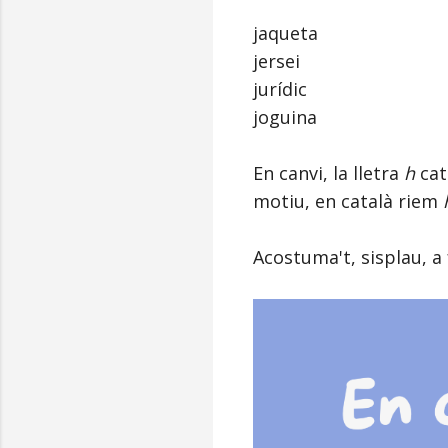
jaqueta
jersei
jurídic
joguina
En canvi, la lletra
h
cat
motiu, en català riem
Acostuma't, sisplau, a f