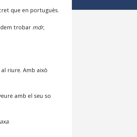
scret que en portuguès.
podem trobar
mdr
,
 al riure. Amb això
 veure amb el seu so
axa
.