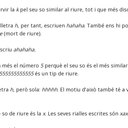
rvir la
k
pel seu so similar al riure, tot i que més di
 lletra
h
, per tant, escriuen
hahaha
. També ens hi 
e
(mort de riure).
escriu
ahahaha.
n més el número
5
perquè el seu so és el més similar
555555555555
és un tip de riure.
letra
h
, però sola:
hhhhh
. El motiu d'això també té a
é so de riure és la
x
. Les seves rialles escrites són
xax