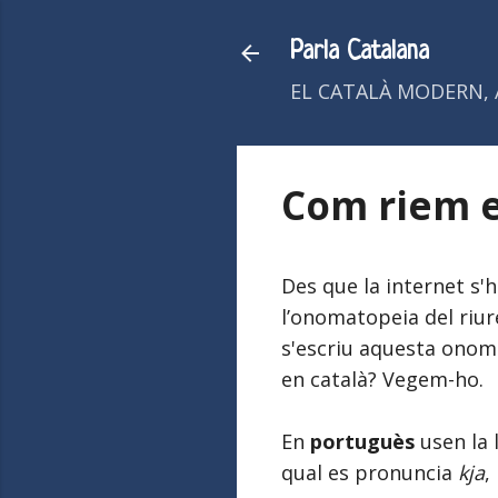
Parla Catalana
EL CATALÀ MODERN, 
Com riem e
Des que la internet s'
l’onomatopeia del riure
s'escriu aquesta onoma
en català? Vegem-ho.
En
portuguès
usen la 
qual es pronuncia
kja
,