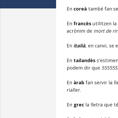
En
coreà
també fan se
En
francès
utilitzen la
acrònim de
mort de rir
En
italià
, en canvi, se 
En
tailandès
s'estime
podem dir que
555555
En
àrab
fan servir la l
rialler.
En
grec
la lletra que t