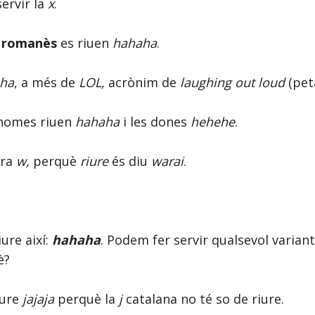
ervir la
x
.
i
romanès
es riuen
hahaha
.
ha
, a més de
LOL,
acrònim de
laughing out loud
(pet
homes riuen
hahaha
i les dones
hehehe
.
tra
w,
perquè
riure
és diu
warai
.
iure així:
hahaha
. Podem fer servir qualsevol varian
uè?
iure
jajaja
perquè la
j
catalana no té so de riure.