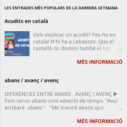
LES ENTRADES MÉS POPULARS DE LA DARRERA SETMANA
Acudits en català
Vols explicar un acudit? Fes-ho en
català! N'hi ha a cabassos. Que el
castellà no domini també el teu
humor. Recorda que la majoria
d'acudits funcionen igual en castellà
MÉS INFORMACIÓ
que en català, excepte que
impliquin un joc de paraules o de
abans / avanç / avenç
significats propis de la llengua. Per
tant, si en saps un en castellà, el
DIFERÈNCIES ENTRE ABANS , AVANÇ I AVENÇ ▶️
pots explicar en català. A
Fem servir abans com adverbi de temps. "Avui
continuació, et deixo una sèrie de
arribaré abans ". "Me n'aniré abans que
tongades d'acudits per compartir
vosaltres". "Això abans no passava". " Abans no
amb tothom, sigui oralment o per
hi havia aquest costum". " Abans me'n vaig que
MÉS INFORMACIÓ
xarxes socials. Entra als enllaços i