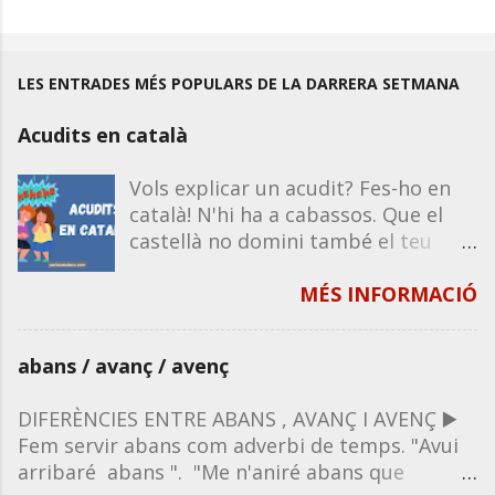
LES ENTRADES MÉS POPULARS DE LA DARRERA SETMANA
Acudits en català
Vols explicar un acudit? Fes-ho en
català! N'hi ha a cabassos. Que el
castellà no domini també el teu
humor. Recorda que la majoria
d'acudits funcionen igual en castellà
MÉS INFORMACIÓ
que en català, excepte que
impliquin un joc de paraules o de
abans / avanç / avenç
significats propis de la llengua. Per
tant, si en saps un en castellà, el
DIFERÈNCIES ENTRE ABANS , AVANÇ I AVENÇ ▶️
pots explicar en català. A
Fem servir abans com adverbi de temps. "Avui
continuació, et deixo una sèrie de
arribaré abans ". "Me n'aniré abans que
tongades d'acudits per compartir