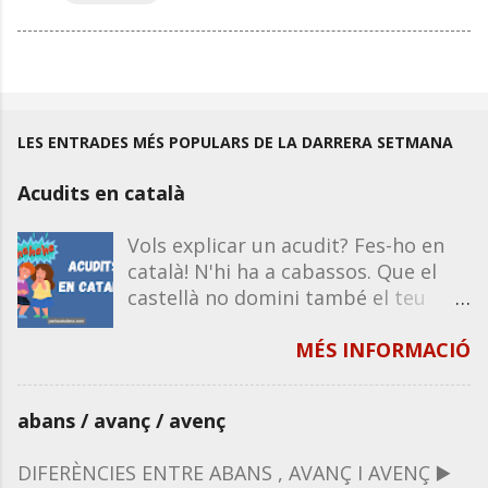
LES ENTRADES MÉS POPULARS DE LA DARRERA SETMANA
Acudits en català
Vols explicar un acudit? Fes-ho en
català! N'hi ha a cabassos. Que el
castellà no domini també el teu
humor. Recorda que la majoria
d'acudits funcionen igual en castellà
MÉS INFORMACIÓ
que en català, excepte que
impliquin un joc de paraules o de
abans / avanç / avenç
significats propis de la llengua. Per
tant, si en saps un en castellà, el
DIFERÈNCIES ENTRE ABANS , AVANÇ I AVENÇ ▶️
pots explicar en català. A