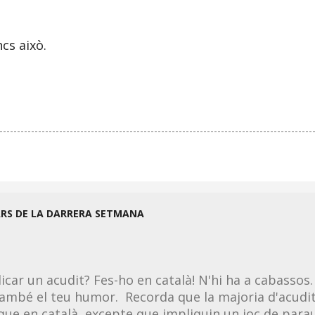
ncs això.
ARS DE LA DARRERA SETMANA
licar un acudit? Fes-ho en català! N'hi ha a cabassos.
ambé el teu humor. Recorda que la majoria d'acudit
 que en català, excepte que impliquin un joc de parau