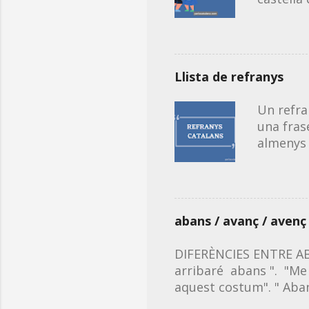
propis de
continua
sigui ora
els acud
Llista de refranys
(primera
tongada)
Un refra
tongada)
una fras
Acudits 
almenys 
en catal
Aquest é
recollir
dubtes d
Millora l
abans / avanç / avenç
solució.
imatge i
DIFERÈNCIES ENTRE ABA
Si vols,
arribaré abans ". "Me 
descarreg
aquest costum". " Aba
❗Pots de
dia abans , l'any aban
qualitat 