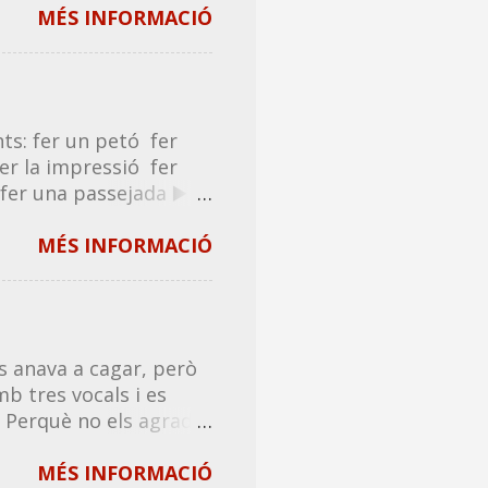
/ avanç de les
MÉS INFORMACIÓ
studis. "L' avançament
a durar exactament una
e vehicle o el
nç . ...
ts: fer un petó fer
er la impressió fer
fer una passejada ▶️
etada donar un
una garrotada donar
MÉS INFORMACIÓ
antofada donar una
b donar , o fer-lo
: donar el sol ❌ tocar
/venir un mareig ✅
 anava a cagar, però
mb tres vocals i es
? Perquè no els agrada
has tret de la boca. _
els altres set? _ Sí,
MÉS INFORMACIÓ