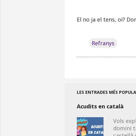
El no ja el tens, oi? Do
Refranys
LES ENTRADES MÉS POPUL
Acudits en català
Vols exp
domini t
castellà