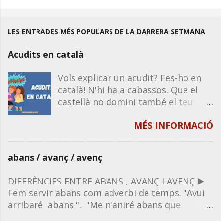
LES ENTRADES MÉS POPULARS DE LA DARRERA SETMANA
Acudits en català
Vols explicar un acudit? Fes-ho en
català! N'hi ha a cabassos. Que el
castellà no domini també el teu
humor. Recorda que la majoria
d'acudits funcionen igual en castellà
MÉS INFORMACIÓ
que en català, excepte que
impliquin un joc de paraules o de
abans / avanç / avenç
significats propis de la llengua. Per
tant, si en saps un en castellà, el
DIFERÈNCIES ENTRE ABANS , AVANÇ I AVENÇ ▶️
pots explicar en català. A
Fem servir abans com adverbi de temps. "Avui
continuació, et deixo una sèrie de
arribaré abans ". "Me n'aniré abans que
tongades d'acudits per compartir
vosaltres". "Això abans no passava". " Abans no
amb tothom, sigui oralment o per