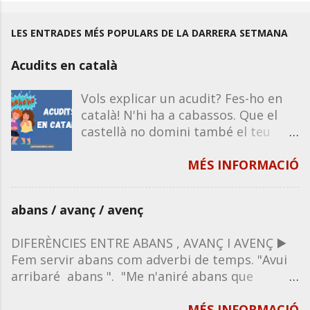
LES ENTRADES MÉS POPULARS DE LA DARRERA SETMANA
Acudits en català
Vols explicar un acudit? Fes-ho en
català! N'hi ha a cabassos. Que el
castellà no domini també el teu
humor. Recorda que la majoria
d'acudits funcionen igual en castellà
MÉS INFORMACIÓ
que en català, excepte que
impliquin un joc de paraules o de
abans / avanç / avenç
significats propis de la llengua. Per
tant, si en saps un en castellà, el
DIFERÈNCIES ENTRE ABANS , AVANÇ I AVENÇ ▶️
pots explicar en català. A
Fem servir abans com adverbi de temps. "Avui
continuació, et deixo una sèrie de
arribaré abans ". "Me n'aniré abans que
tongades d'acudits per compartir
vosaltres". "Això abans no passava". " Abans no
amb tothom, sigui oralment o per
hi havia aquest costum". " Abans me'n vaig que
MÉS INFORMACIÓ