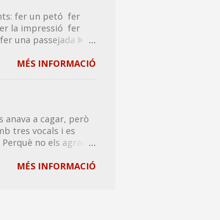
rmació complementària.
ts: fer un petó fer
també la pots
er la impressió fer
t lliure i de franc.
fer una passejada ▶️
a llista en bona
etada donar un
una garrotada donar
MÉS INFORMACIÓ
antofada donar una
b donar , o fer-lo
: donar el sol ❌ tocar
/venir un mareig ✅
 anava a cagar, però
mb tres vocals i es
? Perquè no els agrada
has tret de la boca. _
els altres set? _ Sí,
MÉS INFORMACIÓ
sta laboral. _ Té
 Digues amor. _ Has
eva culpa sempre estic
a i dorm fill de