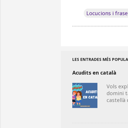
Locucions i frase
LES ENTRADES MÉS POPUL
Acudits en català
Vols exp
domini t
castellà
propis de
continua
sigui ora
els acud