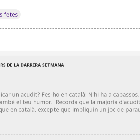
s fetes
ARS DE LA DARRERA SETMANA
licar un acudit? Fes-ho en català! N'hi ha a cabassos.
ambé el teu humor. Recorda que la majoria d'acudit
 que en català, excepte que impliquin un joc de parau
 la llengua. Per tant, si en saps un en castellà, el po
ció, et deixo una sèrie de tongades d'acudits per 
lment o per xarxes socials. Entra als enllaços i fes-te
its són ideals tant per a nens com per a adults. - Acu