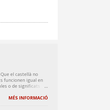
 Que el castellà no
s funcionen igual en
les o de significats
ts explicar en català. A
compartir amb tothom,
MÉS INFORMACIÓ
 un tip de riure! ❗Tots
dits en català