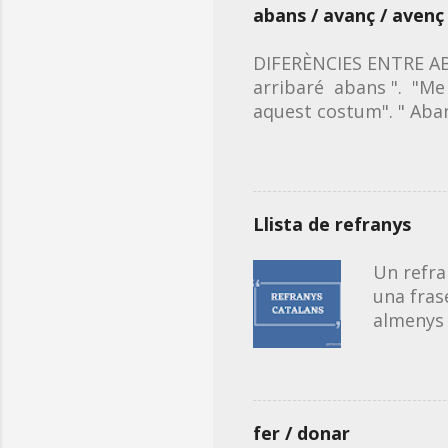
abans / avanç / avenç
(primera
tongada)
DIFERÈNCIES ENTRE ABA
tongada)
arribaré abans ". "Me 
Acudits 
aquest costum". " Aba
en catal
dia abans , l'any aban
primera accepció: acci
ciències". "Estic admi
/ avanç de la data del
Llista de refranys
hora". ❗Recorda que qua
pagament anticipat o p
Un refra
una fras
almenys 
Aquest é
recollir
dubtes d
Millora l
fer / donar
solució.