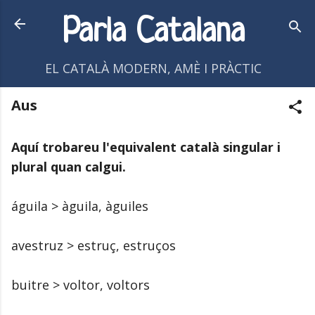
Salta al contingut principal
Parla Catalana
EL CATALÀ MODERN, AMÈ I PRÀCTIC
Aus
Aquí trobareu l'equivalent català singular i
plural quan calgui.
águila > àguila, àguiles
avestruz > estruç, estruços
buitre > voltor, voltors