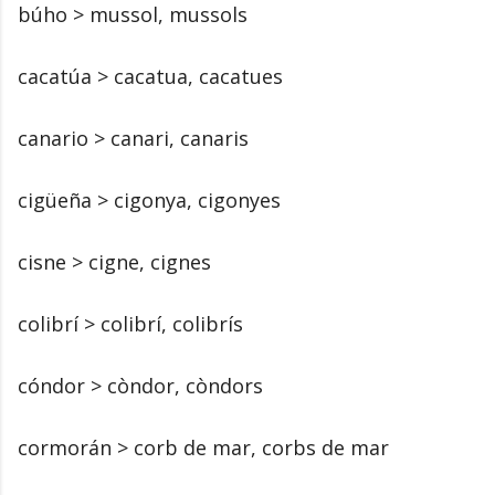
búho > mussol, mussols
cacatúa > cacatua, cacatues
canario > canari, canaris
cigüeña > cigonya, cigonyes
cisne > cigne, cignes
colibrí > colibrí, colibrís
cóndor > còndor, còndors
cormorán > corb de mar, corbs de mar