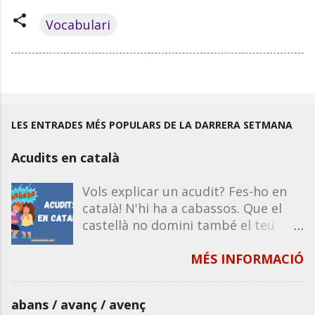
Vocabulari
LES ENTRADES MÉS POPULARS DE LA DARRERA SETMANA
Acudits en català
Vols explicar un acudit? Fes-ho en
català! N'hi ha a cabassos. Que el
castellà no domini també el teu
humor. Recorda que la majoria
d'acudits funcionen igual en castellà
MÉS INFORMACIÓ
que en català, excepte que
impliquin un joc de paraules o de
abans / avanç / avenç
significats propis de la llengua. Per