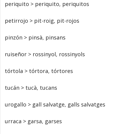
periquito > periquito, periquitos
petirrojo > pit-roig, pit-rojos
pinzón > pinsà, pinsans
ruiseñor > rossinyol, rossinyols
tórtola > tórtora, tórtores
tucán > tucà, tucans
urogallo > gall salvatge, galls salvatges
urraca > garsa, garses